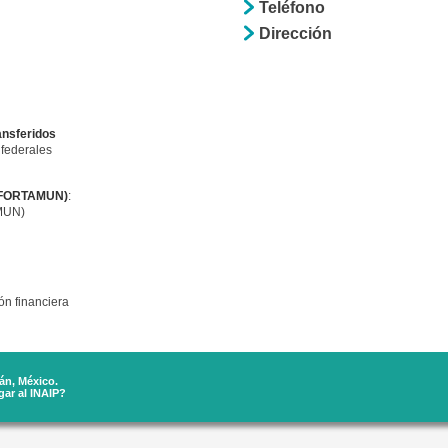
Teléfono
Dirección
ansferidos
 federales
l (FORTAMUN)
:
AMUN)
ón financiera
án, México.
ar al INAIP?